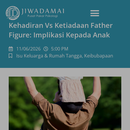
Kehadiran Vs Ketiadaan Father
Figure: Implikasi Kepada Anak
11/06/2026
5:00 PM
Isu Keluarga & Rumah Tangga
,
Keibubapaan