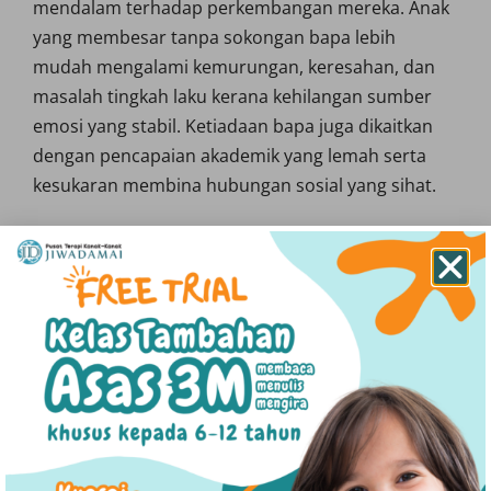
mendalam terhadap perkembangan mereka. Anak
yang membesar tanpa sokongan bapa lebih
mudah mengalami kemurungan, keresahan, dan
masalah tingkah laku kerana kehilangan sumber
emosi yang stabil. Ketiadaan bapa juga dikaitkan
dengan pencapaian akademik yang lemah serta
kesukaran membina hubungan sosial yang sihat.
Anak lelaki yang membesar tanpa figura bapa lebih
cenderung untuk menghadapi masalah agresif,
kesukaran membentuk identiti diri yang
bertanggungjawab, dan tingkah laku salah laku
seperti delinkuensi. Ketiadaan contoh teladan lelaki
menyebabkan mereka sukar mengawal konflik dan
emosi, kurang disiplin, sekaligus meningkatkan
risiko penyalahgunaan bahan dan aktiviti jenayah
(Kucukkaragoz, 2025).