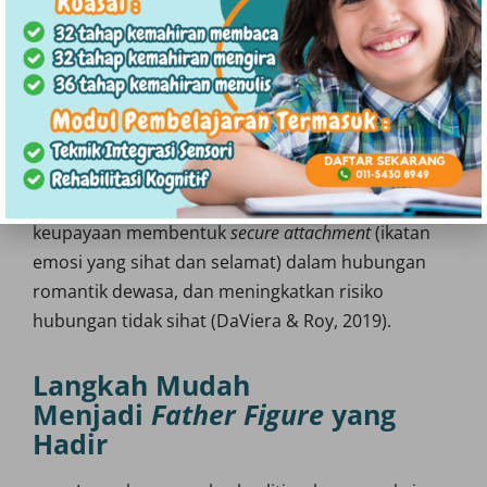
Manakala anak perempuan pula lebih berisiko
untuk terlibat dalam aktiviti seksual awal dan
mengalami kehamilan remaja , yang sering kali
didorong oleh ketidakstabilan emosi, harga diri
yang rendah, serta pencarian validasi dari figura
lelaki yang tidak hadir dalam kehidupan mereka
(Kucukkaragoz, 2025). Hal ini menjejaskan
keupayaan membentuk
secure attachment
(ikatan
emosi yang sihat dan selamat) dalam hubungan
romantik dewasa, dan meningkatkan risiko
hubungan tidak sihat (DaViera & Roy, 2019).
Langkah Mudah
Menjadi
Father Figure
yang
Hadir