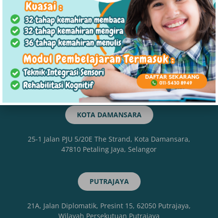
19-G, Jalan Kristal As7/As, Seksyen 7, 40000 Shah
Alam, Selangor
KLANG
30-1, Jalan Desa Putera 43/KS08 Pusat Perniagaan, Jln
Kebun Tambahan, Desa Putra, 41200 Klang, Selangor
KOTA DAMANSARA
25-1 Jalan PJU 5/20E The Strand, Kota Damansara,
47810 Petaling Jaya, Selangor
PUTRAJAYA
21A, Jalan Diplomatik, Presint 15, 62050 Putrajaya,
Wilayah Persekutuan Putrajaya