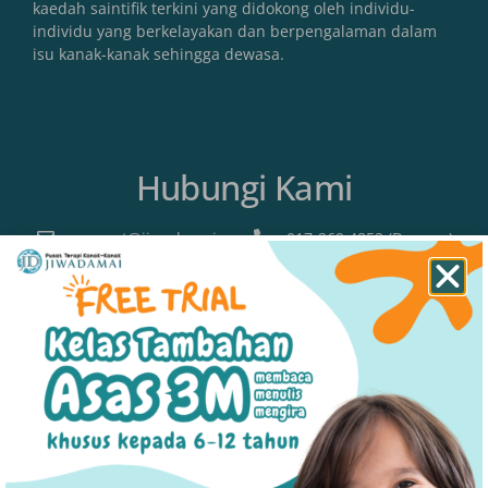
kaedah saintifik terkini yang didokong oleh individu-
individu yang berkelayakan dan berpengalaman dalam
isu kanak-kanak sehingga dewasa.
Hubungi Kami
support@jiwadamai.com
017-269 4852 (Dewasa)
011-5430 8949 (Kanak-Kanak)
Lokasi
SHAH ALAM (HQ)