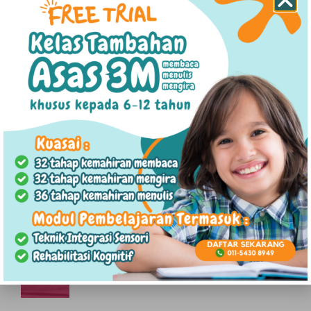
26/12/2023
Menderita? Benarkah? Aku tidak begitu
ingat. Tetapi jika tidak, mengapa aku
terpaksa menggalas beban kemurungan
sejak bersekolah?
Kisah #24 : Kawanku Yang Kuat
23/12/2023
Kini raut wajah Nisa kembali ceria dan
gembira, dia juga berjaya habiskan projek
tahun akhir dengan jayanya..
Kisah #23 : Jalan Yang Kupilih
21/12/2023
Aku percaya, dalam jiwa setiap manusia itu,
tetap akan tinggal dalam diri, sejalur
harapan untuk terus bertahan..