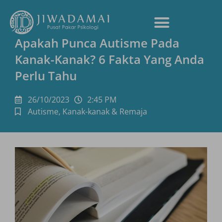
Apakah Punca Autisme Pada
Kanak-Kanak? 6 Fakta Yang Anda
Perlu Tahu
26/10/2023
2:45 PM
Autisme
,
Kanak-kanak & Remaja