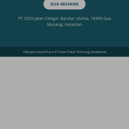
GUA MUSANG
PT 3253 Jalan Cengal, Bandar Utama, 18300 Gua
Musang, Kelantan
Hakcipta terpelihara © Pusat Pakar Psikologi Jiwadamai