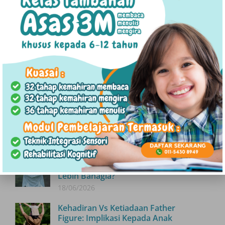
Menentang Budaya Buli! Beritahu Orang Dewasa
7 Kesan Negatif Ibu Bapa Terlalu Mengongkong Terhadap Anak-anak
Artikel Terkini
Antara Kasih Sayang Dan Keletihan:
Memahami “Parental Burnout”
27/07/2026
Hubungan Parasosial : Sekadar Minat
Atau Obsesi?
16/07/2026
Kenapa Orang Yang Mudah Adaptasi
Lebih Bahagia?
18/06/2026
Kehadiran Vs Ketiadaan Father
Figure: Implikasi Kepada Anak