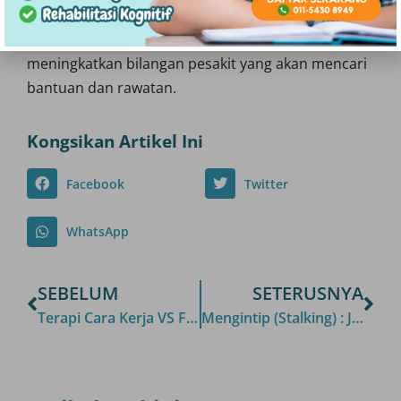
Peningkatan kesedaran dan pemeriksaan lanjut
oleh psikologis atau pihak yang berkenaan boleh
meningkatkan bilangan pesakit yang akan mencari
bantuan dan rawatan.
Kongsikan Artikel Ini
Facebook
Twitter
WhatsApp
SEBELUM
SETERUSNYA
Terapi Cara Kerja VS Fisioterapi (Terapi Fizikal)
Mengintip (Stalking) : Jenis Pengintip (Stalker) & Motif