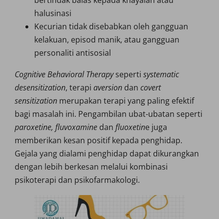
bertindak balas kepada khayalan atau
halusinasi
Kecurian tidak disebabkan oleh gangguan
kelakuan, episod manik, atau gangguan
personaliti antisosial
Cognitive Behavioral Therapy
seperti
systematic
desensitization
, terapi
aversion
dan
covert
sensitization
merupakan terapi yang paling efektif
bagi masalah ini. Pengambilan ubat-ubatan seperti
paroxetine, fluvoxamine
dan
fluoxetin
e juga
memberikan kesan positif kepada penghidap.
Gejala yang dialami penghidap dapat dikurangkan
dengan lebih berkesan melalui kombinasi
psikoterapi dan psikofarmakologi.