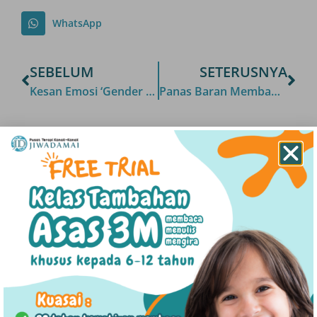
WhatsApp
SEBELUM
SETERUSNYA
Kesan Emosi ‘Gender Dysphoria’: Strategi Mengatasinya
Panas Baran Membawa Kecelakaan
Artikel Terkini
Antara Kasih Sayang Dan Keletihan:
Memahami “Parental Burnout”
27/07/2026
Hubungan Parasosial : Sekadar Minat
Atau Obsesi?
16/07/2026
Kenapa Orang Yang Mudah Adaptasi