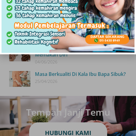
Lebih Bahagia?
18/06/2026
Kehadiran Vs Ketiadaan Father
Figure: Implikasi Kepada Anak
11/06/2026
FOMO : Budaya Mengejar Trend Yang
Memakan Diri
04/06/2026
Masa Berkualiti Di Kala Ibu Bapa Sibuk?
25/04/2026
Tempah Janji Temu
HUBUNGI KAMI