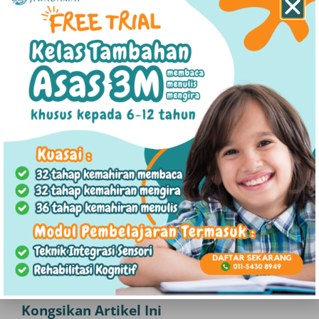
Penting untuk diingatkan bahawa tidak semua
individu dengan BPD akan memaparkan setiap
simptom di atas, dan keterukan simptom boleh
berbeza-beza pada setiap individu.
BPD sering berlaku bersama dengan keadaan
kesihatan mental yang lain, seperti kemurungan,
atau kebimbangan (anxiety). Diagnosis dan
rawatan BPD harus dijalankan oleh profesional
kesihatan mental yang berkelayakan.
Sekiranya anda atau orang tersayang mengalami
beberapa simptom di atas, hubungi kami hari ini
untuk mendapatkan sesi konsultasi bersama
dengan psikologis klinikal kami.
Kongsikan Artikel Ini