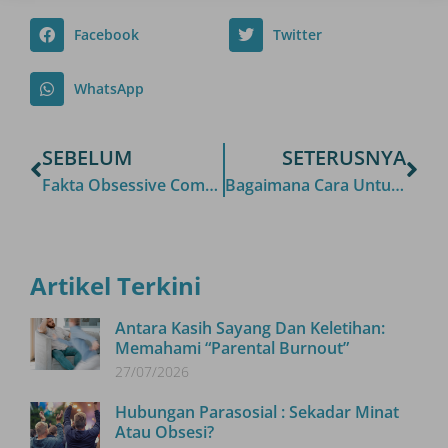
Facebook
Twitter
WhatsApp
SEBELUM
SETERUSNYA
Fakta Obsessive Compulsive Disorder Yang Kurang Diketahui
Bagaimana Cara Untuk ‘Deal’ Dengan Individu yang Memiliki Borderline Personality Disorder?
Artikel Terkini
Antara Kasih Sayang Dan Keletihan:
Memahami “Parental Burnout”
27/07/2026
Hubungan Parasosial : Sekadar Minat
Atau Obsesi?