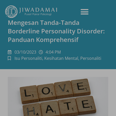
Mengesan Tanda-Tanda
Borderline Personality Disorder:
Panduan Komprehensif
03/10/2023
4:04 PM
Isu Personaliti
,
Kesihatan Mental
,
Personaliti