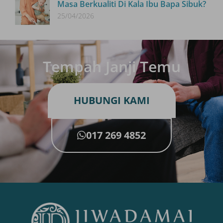
Masa Berkualiti Di Kala Ibu Bapa Sibuk?
25/04/2026
Tempah Janji Temu
HUBUNGI KAMI
017 269 4852