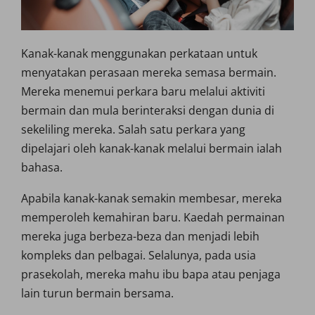
Kanak-kanak menggunakan perkataan untuk
menyatakan perasaan mereka semasa bermain.
Mereka menemui perkara baru melalui aktiviti
bermain dan mula berinteraksi dengan dunia di
sekeliling mereka. Salah satu perkara yang
dipelajari oleh kanak-kanak melalui bermain ialah
bahasa.
Apabila kanak-kanak semakin membesar, mereka
memperoleh kemahiran baru. Kaedah permainan
mereka juga berbeza-beza dan menjadi lebih
kompleks dan pelbagai. Selalunya, pada usia
prasekolah, mereka mahu ibu bapa atau penjaga
lain turun bermain bersama.