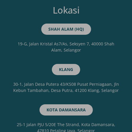
Lokasi
SHAH ALAM (HQ)
19-G, Jalan Kristal As7/As, Seksyen 7, 40000 Shah
Alam, Selangor
KLANG
30-1, Jalan Desa Putera 43/KS08 Pusat Perniagaan, Jln
Kebun Tambahan, Desa Putra, 41200 Klang, Selangor
KOTA DAMANSARA
25-1 Jalan PJU 5/20E The Strand, Kota Damansara,
47810 Petaling Jaya, Selangor