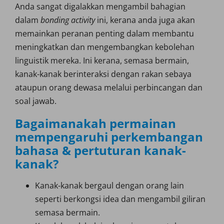
Anda sangat digalakkan mengambil bahagian
dalam
bonding activity
ini, kerana anda juga akan
memainkan peranan penting dalam membantu
meningkatkan dan mengembangkan kebolehan
linguistik mereka. Ini kerana, semasa bermain,
kanak-kanak berinteraksi dengan rakan sebaya
ataupun orang dewasa melalui perbincangan dan
soal jawab.
Bagaimanakah permainan
mempengaruhi perkembangan
bahasa & pertuturan kanak-
kanak?
Kanak-kanak bergaul dengan orang lain
seperti berkongsi idea dan mengambil giliran
semasa bermain.