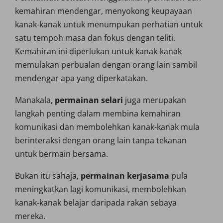
kemahiran mendengar, menyokong keupayaan
kanak-kanak untuk menumpukan perhatian untuk
satu tempoh masa dan fokus dengan teliti.
Kemahiran ini diperlukan untuk kanak-kanak
memulakan perbualan dengan orang lain sambil
mendengar apa yang diperkatakan.
Manakala,
permainan selari
juga merupakan
langkah penting dalam membina kemahiran
komunikasi dan membolehkan kanak-kanak mula
berinteraksi dengan orang lain tanpa tekanan
untuk bermain bersama.
Bukan itu sahaja,
permainan kerjasama
pula
meningkatkan lagi komunikasi, membolehkan
kanak-kanak belajar daripada rakan sebaya
mereka.