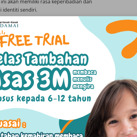
ini akan memiliki rasa keperibadian dan
dentiti sendiri.
uskan peringkat ini dengan baik,
n)
aguan yang melampau mengenai makna
asa kehilangan dan kekeliruan.
luang untuk meneroka dan menguji
eranan, yang seterusnya boleh
erima
ngan kepada yang lain
a dalam hidup ini