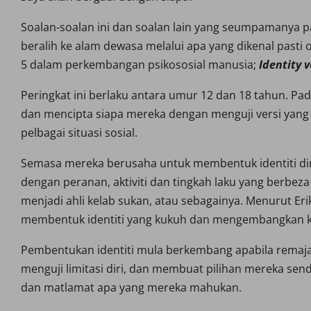
Soalan-soalan ini dan soalan lain yang seumpamanya p
beralih ke alam dewasa melalui apa yang dikenal pasti o
5 dalam perkembangan psikososial manusia;
Identity 
Peringkat ini berlaku antara umur 12 dan 18 tahun. Pa
dan mencipta siapa mereka dengan menguji versi yang
pelbagai situasi sosial.
Semasa mereka berusaha untuk membentuk identiti di
dengan peranan, aktiviti dan tingkah laku yang berbeza 
menjadi ahli kelab sukan, atau sebagainya. Menurut Eri
membentuk identiti yang kukuh dan mengembangkan ke
Pembentukan identiti mula berkembang apabila remaja
menguji limitasi diri, dan membuat pilihan mereka sendi
dan matlamat apa yang mereka mahukan.