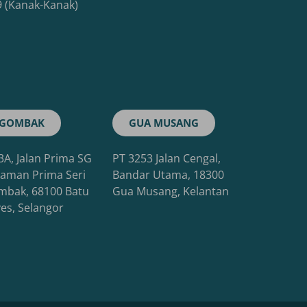
 (Kanak-Kanak)
GOMBAK
GUA MUSANG
3A, Jalan Prima SG
PT 3253 Jalan Cengal,
Taman Prima Seri
Bandar Utama, 18300
bak, 68100 Batu
Gua Musang, Kelantan
es, Selangor