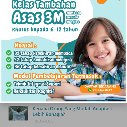
SEBELUM
SETERUSNYA
Post Traumatic Stress Disorder (PTSD) : Apa Penyebabnya?
Bagaimanakah Masalah Mental Boleh Menjejaskan Tidur?
Artikel Terkini
Antara Kasih Sayang Dan Keletihan:
Memahami “Parental Burnout”
27/07/2026
Hubungan Parasosial : Sekadar Minat
Atau Obsesi?
16/07/2026
Kenapa Orang Yang Mudah Adaptasi
Lebih Bahagia?
18/06/2026