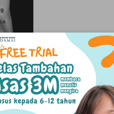
ngawal tingkah laku mencederakan