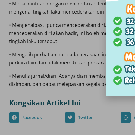
• Minta bantuan dengan menceritakan tentang masala
mengenai tingkah laku mencederakan diri ini kepada or
• Mengenalpasti punca mencederakan diri. Tahu tempat,
mencederakan diri akan hadir, ini boleh membantu ind
tingkah laku tersebut.
• Mengalih perhatian daripada perasaan ingin mencede
perkara lain dan tidak memikirkan perkara negatif ya
• Menulis jurnal/diari. Adanya diari membantu individ
disimpan, dan dapat melepaskan segala pemikiran nega
Kongsikan Artikel Ini
Facebook
Twitter