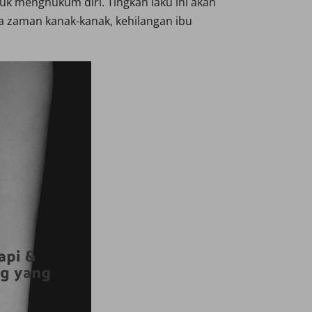
uk menghukum diri. Tingkah laku ini akan
a zaman kanak-kanak, kehilangan ibu