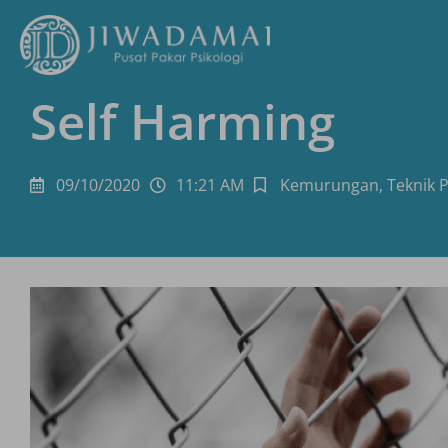
Self Harming
09/10/2020
11:21 AM
Kemurungan
,
Teknik 