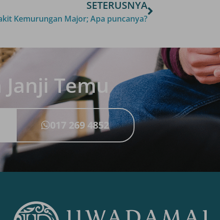
SETERUSNYA
akit Kemurungan Major; Apa puncanya?
Janji Temu
017 269 4852