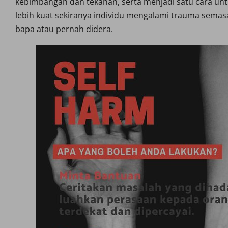
kebimbangan dan tekanan, serta menjadi satu cara unt
lebih kuat sekiranya individu mengalami trauma semas
bapa atau pernah didera.