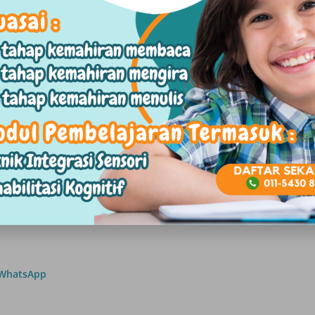
h yang dihadapi atau memberitahu
ang yang dipercayai.
 perasaan atau bila tingkah laku
ividu untuk mengelakkan tercetusnya
rakan diri. Cuba untuk fokus kepada
ng menggangu pemikiran.
u untuk meluahkan perasaan yang
tif.
WhatsApp