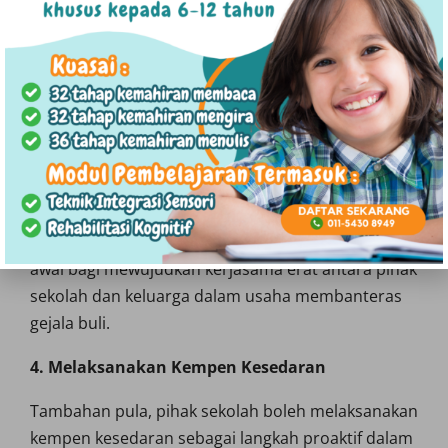
seperti penggantungan atau buang sekolah
terhadap pelaku dan tidak memandang rendah
terhadap aduan pelajar walaupum ianya sekadar
“gurauan/gurauan kasar” sesama pelajar.
Manakala mangsa perlu dilindungi, termasuk
menjaga kerahsiaan identiti mereka. Bagi
menangani isu ini secara holistik, sesi kaunseling
harus diberikan kepada kedua-dua pihak yang
terlibat, selain penglibatan ibu bapa di peringkat
awal bagi mewujudkan kerjasama erat antara pihak
sekolah dan keluarga dalam usaha membanteras
gejala buli.
4. Melaksanakan Kempen Kesedaran
Tambahan pula, pihak sekolah boleh melaksanakan
kempen kesedaran sebagai langkah proaktif dalam