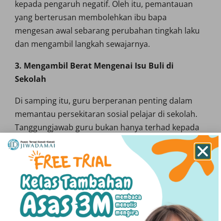
kepada pengaruh negatif. Oleh itu, pemantauan
yang berterusan membolehkan ibu bapa
mengesan awal sebarang perubahan tingkah laku
dan mengambil langkah sewajarnya.
3. Mengambil Berat Mengenai Isu Buli di
Sekolah
Di samping itu, guru berperanan penting dalam
memantau persekitaran sosial pelajar di sekolah.
Tanggungjawab guru bukan hanya terhad kepada
aspek akademik, tetapi turut merangkumi
pemerhatian terhadap perubahan emosi, tingkah
laku dan interaksi sosial pelajar. Justeru, guru perlu
memahami konsep, punca, lokasi dan aspek
berkaitan. isu buli agar dapat mengesan kejadian
awal. Sekiranya wujud unsur buli, pihak sekolah
perlu mengambil tindakan disiplin yang sewajarnya