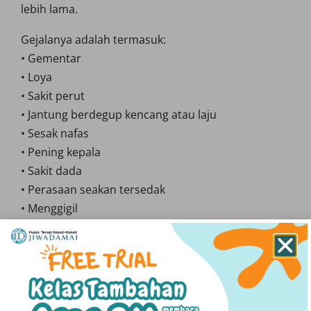
lebih lama.
Gejalanya adalah termasuk:
• Gementar
• Loya
• Sakit perut
• Jantung berdegup kencang atau laju
• Sesak nafas
• Pening kepala
• Sakit dada
• Perasaan seakan tersedak
• Menggigil
• Berpeluh
• Rasa kebas di hujung kaki
Bukan itu sahaja,
individu yang mengalami
panic
attack
ini juga boleh: