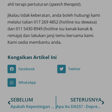
ahli terapi pertuturan (
speech therapist
).
Jikalau tidak keberatan, anda boleh hubungi kami
melalui talian 017 269 4852 (hotline isu dewasa)
dan 011 5430 8949 (hotline isu kanak-kanak &
remaja) dan lakukan janji temu bersama kami.
Kami sedia membantu anda.
Kongsikan Artikel Ini
Facebook
Twitter
WhatsApp
SEBELUM
SETERUSNYA
Apakah Kepentingan Menulis Perkara Yang Membuatkan Anda Bimbang?
Apa itu DASS? : Depression Anxiety Stress Scales