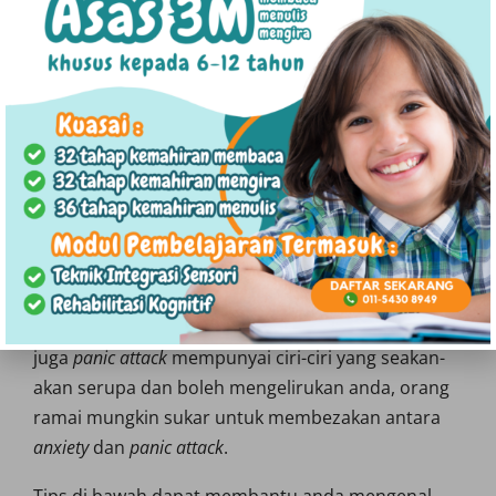
• Mempunyai ketakutan secara tiba-tiba dengan
rasa bahawa mereka akan mati
• Rasa hilang kawalan
• Berasa terasing daripada diri sendiri, yang
disebut depersonalisasi, dan rasa terasing
daripada persekitaran
• Berasa seperti mereka akan menjadi gila
Membezakan serangan panik
dan kebimbangan (
anxiety
)
Oleh sebab gejala-gejala atau simptom
anxiety
dan
juga
panic attack
mempunyai ciri-ciri yang seakan-
akan serupa dan boleh mengelirukan anda, orang
ramai mungkin sukar untuk membezakan antara
anxiety
dan
panic attack
.