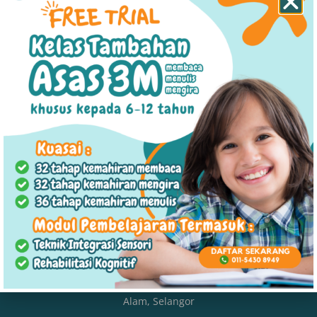
Hubungi Kami
support@jiwadamai.com
017-269 4852 (Dewasa)
011-5430 8949 (Kanak-Kanak)
Lokasi
SHAH ALAM (HQ)
19-G, Jalan Kristal As7/As, Seksyen 7, 40000 Shah
Alam, Selangor