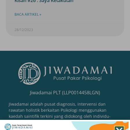
Kisah #26 : Saya Ketakutan
BACA ARTIKEL »
28/12/2023
Jiwadamai PLT (LLP0014458LGN)
Jiwadamai adalah pusat diagnosis, intervensi dan
rawatan holistik berkaitan Psikologi menggunakan
kaedah saintifik terkini yang didokong oleh individu-
individu yang berkelayakan dan berpengalaman dalam
isu kanak-kanak sehingga dewasa.