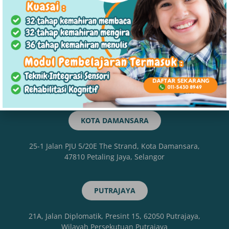
19-G, Jalan Kristal As7/As, Seksyen 7, 40000 Shah
Alam, Selangor
KLANG
30-1, Jalan Desa Putera 43/KS08 Pusat Perniagaan, Jln
Kebun Tambahan, Desa Putra, 41200 Klang, Selangor
KOTA DAMANSARA
25-1 Jalan PJU 5/20E The Strand, Kota Damansara,
47810 Petaling Jaya, Selangor
PUTRAJAYA
21A, Jalan Diplomatik, Presint 15, 62050 Putrajaya,
Wilayah Persekutuan Putrajaya