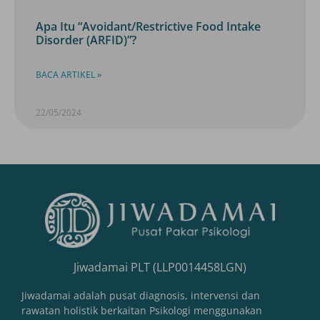
Apa Itu “Avoidant/Restrictive Food Intake
Disorder (ARFID)”?
BACA ARTIKEL »
22/05/2024
Jiwadamai PLT (LLP0014458LGN)
Jiwadamai adalah pusat diagnosis, intervensi dan
rawatan holistik berkaitan Psikologi menggunakan