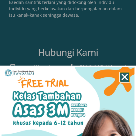
kaedah saintifik terkini yang didokong oleh individu-
individu yang berkelayakan dan berpengalaman dalam
isu kanak-kanak sehingga dewasa.
Hubungi Kami
support@jiwadamai.com
017-269 4852 (Dewasa)
011-5430 8949 (Kanak-Kanak)
Lokasi
SHAH ALAM (HQ)