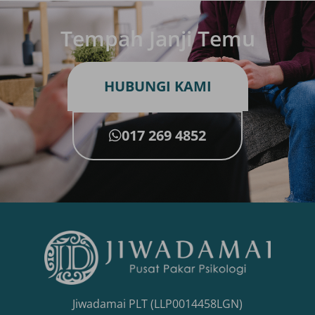
Tempah Janji Temu
HUBUNGI KAMI
017 269 4852
Jiwadamai PLT (LLP0014458LGN)