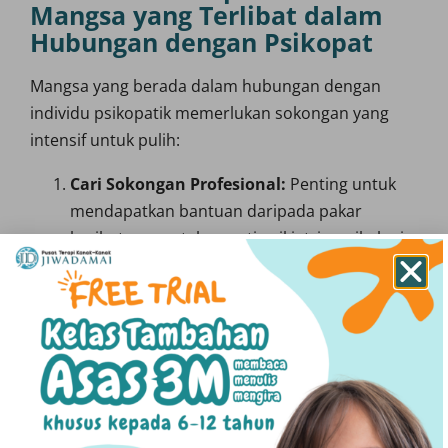
Mangsa yang Terlibat dalam
Hubungan dengan Psikopat
Mangsa yang berada dalam hubungan dengan
individu psikopatik memerlukan sokongan yang
intensif untuk pulih:
Cari Sokongan Profesional:
Penting untuk
mendapatkan bantuan daripada pakar
kesihatan mental seperti psikiatris, psikologis
dan kaunselor yang berpengalaman dalam
menangani hubungan toksik yang melibatkan
psikopati.
Meningkatkan Kesedaran Diri:
Mangsa
perlu menyedari taktik manipulatif yang
digunakan oleh pasangan psikopatik, supaya
mereka boleh mula menjauhkan diri secara