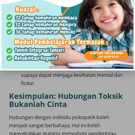
emosi.
Membina Sistem Sokongan:
Hubungan
dengan keluarga, rakan, dan komuniti yang
memberikan sokongan adalah penting untuk
mangsa dalam proses pemulihan.
Pertimbangkan Langkah untuk Berhenti:
Jika hubungan ini mengundang bahaya,
sebaiknya mangsa fikirkan dan mengambil
langkah untuk keluar dari hubungan ini
supaya dapat menjaga kesihatan mental dan
fizikal.
Kesimpulan: Hubungan Toksik
Bukanlah Cinta
Hubungan dengan individu psikopatik boleh
menjadi sangat berbahaya. Hal ini boleh
menyebabkan mangsa mengalami penderitaan