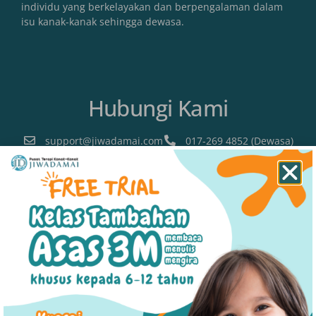
individu yang berkelayakan dan berpengalaman dalam
isu kanak-kanak sehingga dewasa.
Hubungi Kami
support@jiwadamai.com
017-269 4852 (Dewasa)
011-5430 8949 (Kanak-Kanak)
Lokasi
SHAH ALAM (HQ)
19-G, Jalan Kristal As7/As, Seksyen 7, 40000 Shah