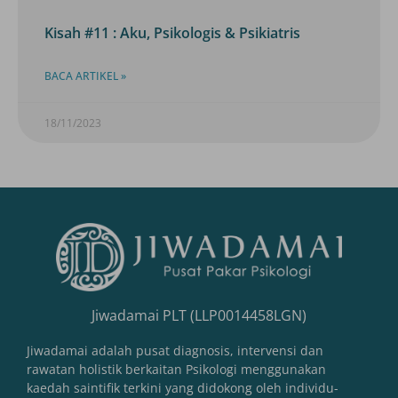
Kisah #11 : Aku, Psikologis & Psikiatris
BACA ARTIKEL »
18/11/2023
Jiwadamai PLT (LLP0014458LGN)
Jiwadamai adalah pusat diagnosis, intervensi dan
rawatan holistik berkaitan Psikologi menggunakan
kaedah saintifik terkini yang didokong oleh individu-